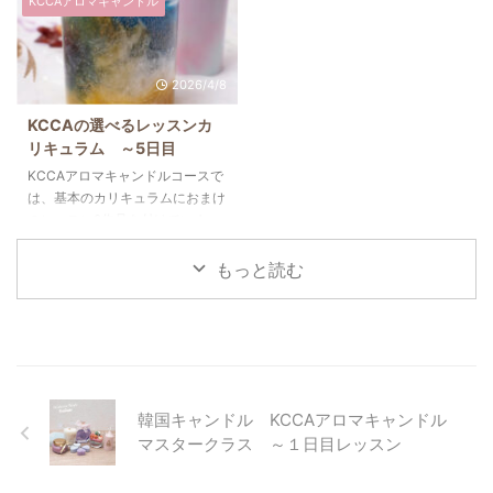
KCCAアロマキャンドル
キャンドル資格の受講料や材 ...
ッキングヒーターでゆっくり溶か
なりますが、それ以外にもさまざ
ルの基本的な作り方や注意点は学
し ...
まな種類のキャンドルワックスを
びたいけれど、この資格を取得す
扱います。韓国キャンドルは使用
るメリットはあるの？」と疑問に
2026/4/8
するワックスの種類によって質感
感じる方も多いと思います。そこ
や透明感、仕上がりの雰囲気が大
で今回は、韓国キャンドルの資格
KCCAの選べるレッスンカ
きく変わることが特徴です。今回
であるKCCAアロマキャンドルコ
リキュラム ～5日目
はKCCA資格講座で学ぶ代表的な
ースを取得するメリットや、費用
キャンドルワックスについてご紹
に見合う価値があるのかについて
KCCAアロマキャンドルコースで
介します。 1つ目は韓国キャンド
解説します。 まず、キャンドル
は、基本のカリキュラムにおまけ
ルの定番ともいえるソイワックス
を販売したりご自身で制作を楽し
のレッスン2作品を付けていま
です。大豆から抽出された植物性
んだりするだけであれば、必ずし
す。人気があるのは「エブルマー
ワックスで、マットな質感とやさ
も資格が必要というわけではあり
ブルキャンドル」「ブーケキャン
もっと読む
しい雰囲気が魅力的です。 ...
ません。しかし、キャンドル ...
ドル」「チャンキーキャンドル」
です。でも、個人的に作って楽し
いと思うのは「アイランドキャン
ドル」と「トレイケーキキャンド
ル」、「アンバーマーブルキャン
ドル」。そして、前回イモムシマ
カロンを作られた生徒様がアンバ
韓国キャンドル KCCAアロマキャンドル
ーマーブルキャンドルを選んでく
マスタークラス ～１日目レッスン
ださいました☆ アンバーマーブ
ルキャンドルは作り方がとても面