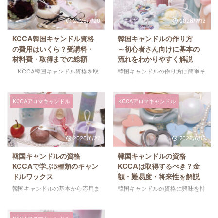
2026/7/20
2026/7/12
KCCA韓国キャンドル資格
韓国キャンドルの作り方
の費用はいくら？受講料・
～初心者さん向けに基本の
材料費・取得までの総額
流れをわかりやすく解説
「KCCA韓国キャンドル資格を取
韓国キャンドルの作り方は簡単そ
得するには、全部でいくらかかる
うに見えて、実は美しく仕上げる
の？」 「受講料以外にも材料費
ためのコツがいくつかあります。
や資格認定費は必要？」 「資格
作品ごとに使用するモールドが異
KCCAアロマキャンドル
KCCAアロマキャンドル
取得後に追加費用はあるの？」
なり、ワックスの種類や注ぐ温
このような疑問をお持ちの方も多
度、タイミングも変わるため同じ
いのではないでしょうか。 KCCA
作り方では思い通りの仕上がりに
2026/6/27
2026/6/15
韓国キャンドル資格の費用は受講
ならないことも少なくありませ
する教室によって異なりますが、
ん。とはいえ、基本の流れはとて
韓国キャンドルの資格
韓国キャンドルの資格
おおよそ20万円前後が目安で
もシンプルです。ここでは初心者
KCCAで学ぶ5種類のキャン
KCCAは取得するべき？金
す。その金額には受講料だけでな
さん向けに韓国キャンドルの基本
ドルワックス
額・難易度・将来性を解説
く、材料費や資格申請費、国際送
的な作り方をご紹介します。 韓
金費などが含まれています。ま
国キャンドルの作り方 韓国キャ
韓国キャンドルの基本から応用ま
韓国キャンドルの資格に興味を持
た、資格取得後の更新費用はな
ンドルは、基本的に次のような流
で学べる「KCCAアロマキャンド
たれた方は、KCCAアロマキャン
く、基本的に追加料金もかかりま
れで作ります。 ①ソイワックス
ルコース」では、ソイワックスを
ドルコースについて調べているの
せん。 この記事では、KCCA韓国
を片手ホーロー鍋に入れて、IHク
使ったキャンドル制作がメインに
ではないでしょうか。「キャンド