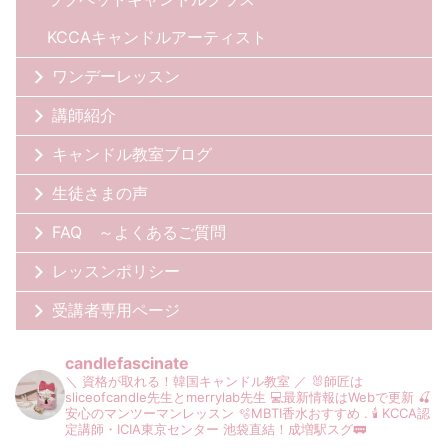
KCCAキャンドルアーティスト
ワンデーレッスン
講師紹介
キャンドル教室ブログ
生徒さまの声
FAQ ～よくあるご質問
レッスンポリシー
受講者専用ページ
candlefascinate
＼ 資格が取れる！韓国キャンドル教室 ／
🐰師匠は
sliceofcandle先生とmerrylab先生
💻最新情報はWebで更新
🍒
安心のマンツーマンレッスン
🫧MBTI香水おすすめ
.
🕯️ KCCA認
定講師・ICIA東京センター
池袋直結！成増駅スグ🚃