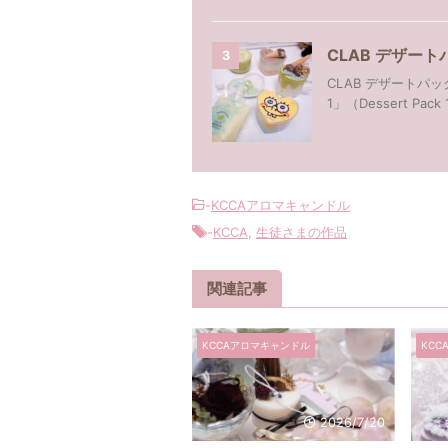
CLAB デザートパッ
3
CLAB デザートパ
1」（Dessert Pac
-
KCCAアロマキャンドル
-
KCCA
,
生徒さまの作品
関連記事
KCCAアロマキャンドル
KCC
2026/7/20