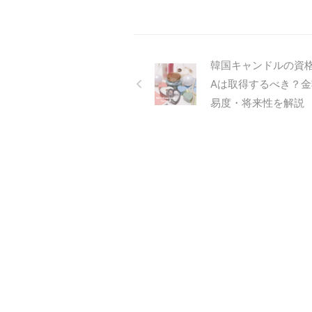
いと思うのは「アイランドキャン
す。
ドル」と「トレイケーキキャンド
要は
ル」、「アンバーマーブルキャン
こと
ドル」。そして、前回イモムシマ
ルを
カロンを作られた生徒様がアンバ
キャ
韓国キャンドルの資格
ーマーブルキャンドルを選んでく
では、
Aは取得するべき？
ださいました☆ アンバーマーブ
ング
易度・将来性を解説
ルキャンドルは作り方がとても面
これ
白いのと同時に、こうやって作れ
現す
ば他のキャンドルに応用ができる
れに
...
ラー