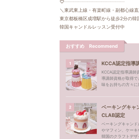
♡┈┈┈┈┈┈┈┈┈┈┈┈┈
＼東武東上線・有楽町線・副都心線直
東京都板橋区成増駅から徒歩2分の韓
韓国キャンドルレッスン受付中
おすすめ Recommend
KCCA認定指
1
KCCA認定指導講師
導講師資格が取得で
味をお持ちの方々に広
ベーキングキャ
2
CLAB認定
ベーキングキャンドル（
やマフィン、ケーキ
韓国のクラフトデザイ