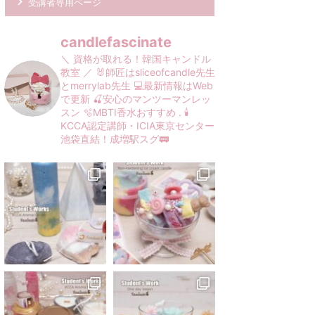
受講者専用ページ
candlefascinate
＼ 資格が取れる！韓国キャンドル
教室 ／
🐰師匠はsliceofcandle先生
とmerrylab先生
💻最新情報はWeb
で更新
🍒安心のマンツーマンレッ
スン
🫧MBTI香水おすすめ
.
🕯️
KCCA認定講師・ICIA東京センター
池袋直結！成増駅スグ🚃