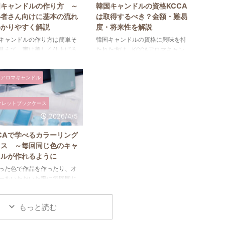
国キャンドルの作り方 ～
韓国キャンドルの資格KCCA
心者さん向けに基本の流れ
は取得するべき？金額・難易
わかりやすく解説
度・将来性を解説
キャンドルの作り方は簡単そ
韓国キャンドルの資格に興味を持
見えて、実は美しく仕上げる
たれた方は、KCCAアロマキャン
のコツがいくつかあります。
ドルコースについて調べているの
ごとに使用するモールドが異
ではないでしょうか。「キャンド
Aアロマキャンドル
、ワックスの種類や注ぐ温
ルの基本的な作り方や注意点は学
タイミングも変わるため同じ
びたいけれど、この資格を取得す
方では思い通りの仕上がりに
るメリットはあるの？」と疑問に
クレットブックケース
ないことも少なくありませ
感じる方も多いと思います。そこ
2026/4/5
とはいえ、基本の流れはとて
で今回は、韓国キャンドルの資格
ンプルです。ここでは初心者
であるKCCAアロマキャンドルコ
CAで学べるカラーリング
向けに韓国キャンドルの基本
ースを取得するメリットや、費用
ラス ～毎回同じ色のキャ
作り方をご紹介します。 韓
に見合う価値があるのかについて
ドルが作れるように
ャンドルの作り方 韓国キャ
解説します。 まず、キャンドル
った色で作品を作ったり、オ
ルは、基本的に次のような流
を販売したりご自身で制作を楽し
ーをいただいた際に毎回同じ
作ります。 ①ソイワックス
んだりするだけであれば、必ずし
キャンドルを再現することは
手ホーロー鍋に入れて、IHク
も資格が必要というわけではあり
ますか？昔の私であれば、き
ングヒーターでゆっくり溶か
ません。しかし、キャンドル ...
もっと読む
サンプルを見ながら一滴ずつ
確かめて作っていたと思いま