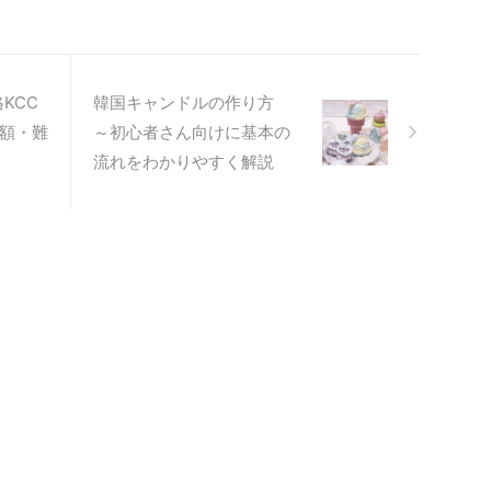
ですが、これからはそんな必
ありません。色を数値化する
で、簡単に同じ色のキャンド
再現できるようになります。
ンドルファシネイトのKCCA
KCC
韓国キャンドルの作り方
Merry lab先生のカラーリ
金額・難
～初心者さん向けに基本の
クラスを取り入れています。
流れをわかりやすく解説
は、液体染料を使って色を再
る方法です。さらに今回、こ
加えて当教室オリジナルのカ
リングも導入し ...