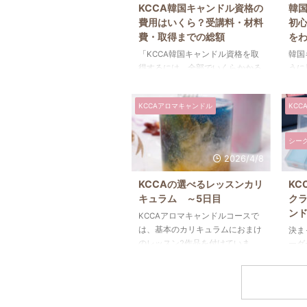
KCCA韓国キャンドル資格の
韓
費用はいくら？受講料・材料
初
費・取得までの総額
を
「KCCA韓国キャンドル資格を取
韓国
得するには、全部でいくらかかる
うに
の？」 「受講料以外にも材料費
ため
や資格認定費は必要？」 「資格
作品
KCCAアロマキャンドル
KCC
取得後に追加費用はあるの？」
なり
このような疑問をお持ちの方も多
度、
いのではないでしょうか。 KCCA
作り
シー
韓国キャンドル資格の費用は受講
なら
2026/4/8
する教室によって異なりますが、
ん。
おおよそ20万円前後が目安です。
もシ
KCCAの選べるレッスンカリ
KC
その金額には受講料だけでなく、
さん
キュラム ～5日目
ク
材料費や資格申請費、国際送金費
的な
ン
KCCAアロマキャンドルコースで
などが含まれています。また、資
国キ
は、基本のカリキュラムにおまけ
決ま
格取得後の更新費用はなく、基本
ンド
のレッスン2作品を付けていま
ーダ
的に追加料金もかかりません。
れで
す。人気があるのは「エブルマー
色の
この記事では、KCCA韓国キャン
を片
ブルキャンドル」「ブーケキャン
でき
ドル資格の受講料や材 ...
ッキ
ドル」「チャンキーキャンドル」
っと
し ...
です。でも、個人的に作って楽し
色を