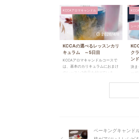
や資格認定費は必要？」 「資格
作品
KCCAアロマキャンドル
KCC
取得後に追加費用はあるの？」
なり
このような疑問をお持ちの方も多
度、
いのではないでしょうか。 KCCA
作り
シー
韓国キャンドル資格の費用は受講
なら
2026/4/8
する教室によって異なりますが、
ん。
おおよそ20万円前後が目安です。
もシ
KCCAの選べるレッスンカリ
KC
その金額には受講料だけでなく、
さん
キュラム ～5日目
ク
材料費や資格申請費、国際送金費
的な
ン
KCCAアロマキャンドルコースで
などが含まれています。また、資
国キ
は、基本のカリキュラムにおまけ
決ま
格取得後の更新費用はなく、基本
ンド
のレッスン2作品を付けていま
ーダ
的に追加料金もかかりません。
れで
す。人気があるのは「エブルマー
色の
この記事では、KCCA韓国キャン
を片
ブルキャンドル」「ブーケキャン
でき
ドル資格の受講料や材 ...
ッキ
ドル」「チャンキーキャンドル」
っと
し ...
です。でも、個人的に作って楽し
色を
いと思うのは「アイランドキャン
す。
ドル」と「トレイケーキキャンド
要は
ル」、「アンバーマーブルキャン
こと
ドル」。そして、前回イモムシマ
ルを
カロンを作られた生徒様がアンバ
キャ
ベーキングキャンド
ーマーブルキャンドルを選んでく
では、
格がアツい！レシピ