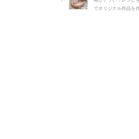
ださいました☆ アンバーマーブ
ング
でオリジナル作品を
ルキャンドルは作り方がとても面
これ
白いのと同時に、こうやって作れ
現す
ば他のキャンドルに応用ができる
れに
...
ラー