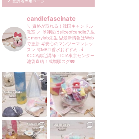
受講者専用ページ
candlefascinate
＼ 資格が取れる！韓国キャンドル
教室 ／
🐰師匠はsliceofcandle先生
とmerrylab先生
💻最新情報はWeb
で更新
🍒安心のマンツーマンレッ
スン
🫧MBTI香水おすすめ
.
🕯️
KCCA認定講師・ICIA東京センター
池袋直結！成増駅スグ🚃