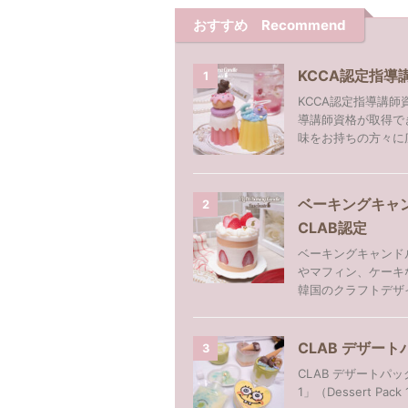
おすすめ Recommend
KCCA認定指
1
KCCA認定指導講師
導講師資格が取得で
味をお持ちの方々に広
ベーキングキャ
2
CLAB認定
ベーキングキャンドル（
やマフィン、ケーキ
韓国のクラフトデザイ
CLAB デザートパッ
3
CLAB デザートパ
1」（Dessert Pac