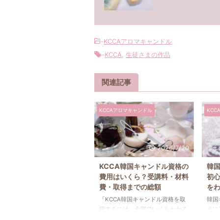
-
KCCAアロマキャンドル
-
KCCA
,
生徒さまの作品
関連記事
KCCAアロマキャンドル
KCC
2026/7/20
KCCA韓国キャンドル資格の
韓
費用はいくら？受講料・材料
初
費・取得までの総額
を
「KCCA韓国キャンドル資格を取
韓国
得するには、全部でいくらかかる
うに
の？」 「受講料以外にも材料費
ため