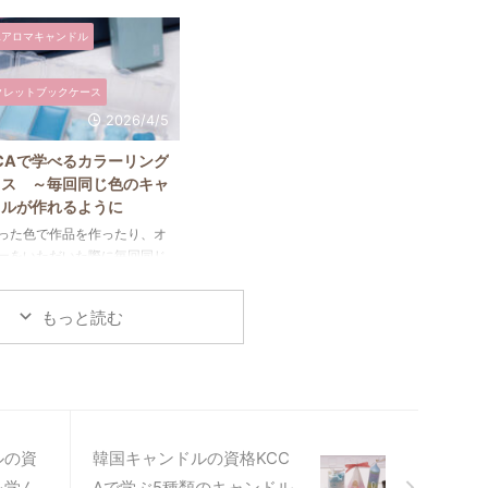
ごとに使用するモールドが異
使ったキャンドル制作がメインに
Aアロマキャンドル
、ワックスの種類や注ぐ温
なりますが、それ以外にもさまざ
タイミングも変わるため同じ
まな種類のキャンドルワックスを
方では思い通りの仕上がりに
扱います。韓国キャンドルは使用
クレットブックケース
ないことも少なくありませ
するワックスの種類によって質感
2026/4/5
とはいえ、基本の流れはとて
や透明感、仕上がりの雰囲気が大
ンプルです。ここでは初心者
きく変わることが特徴です。今回
CAで学べるカラーリング
向けに韓国キャンドルの基本
はKCCA資格講座で学ぶ代表的な
ラス ～毎回同じ色のキャ
作り方をご紹介します。 韓
キャンドルワックスについてご紹
ドルが作れるように
ャンドルの作り方 韓国キャ
介します。 1つ目は韓国キャンド
った色で作品を作ったり、オ
ルは、基本的に次のような流
ルの定番ともいえるソイワックス
ーをいただいた際に毎回同じ
作ります。 ①ソイワックス
です。大豆から抽出された植物性
キャンドルを再現することは
手ホーロー鍋に入れて、IHク
ワックスで、マットな質感とやさ
ますか？昔の私であれば、き
ングヒーターでゆっくり溶か
しい雰囲気が魅力的です。 ...
もっと読む
サンプルを見ながら一滴ずつ
確かめて作っていたと思いま
ですが、これからはそんな必
ありません。色を数値化する
で、簡単に同じ色のキャンド
再現できるようになります。
ンドルファシネイトのKCCA
ルの資
韓国キャンドルの資格KCC
Merry lab先生のカラーリ
を学ん
Aで学ぶ5種類のキャンドル