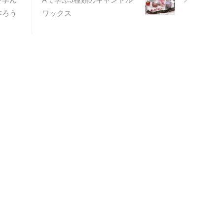
クラスを取り入れています。
作ろう
ワックス
は、液体染料を使って色を再
る方法です。さらに今回、こ
加えて当教室オリジナルのカ
リングも導入し ...