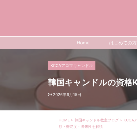
Home
はじめての方
KCCAアロマキャンドル
韓国キャンドルの資格
2026年6月15日
HOME
>
韓国キャンドル教室ブログ
>
KCCA
額・難易度・将来性を解説