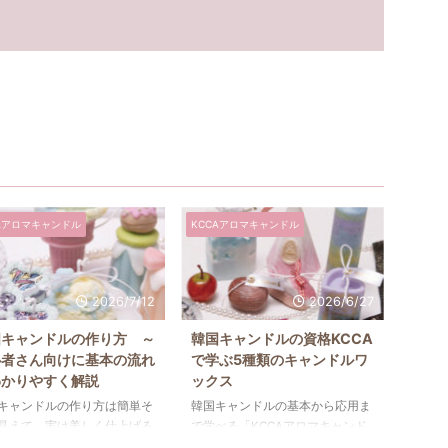
Aアロマキャンドル
KCCAアロマキャンドル
2026/7/12
2026/6/27
国キャンドルの作り方 ～
韓国キャンドルの資格KCCA
心者さん向けに基本の流れ
で学ぶ5種類のキャンドルワ
わかりやすく解説
ックス
キャンドルの作り方は簡単そ
韓国キャンドルの基本から応用ま
見えて、実は美しく仕上げる
で学べる「KCCAアロマキャンド
のコツがいくつかあります。
ルコース」では、ソイワックスを