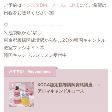
ご予約は
インスタDM
、
メール
、
LINE
にてご希望の
日程をお送りください✉️
♡┈┈┈┈┈┈┈┈┈┈┈┈┈
＼池袋駅から1駅 ／
東京都板橋区成増駅から徒歩2分の韓国キャンドル
教室ファシネイト🐰
韓国キャンドルレッスン受付中
おすすめ Recommend
KCCA認定指導講師資格講座 ～
1
アロマキャンドルコース