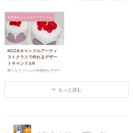
ースです。 幻想的で美しいスカ
マスタークラスのレベルアップコ
ストクラスから進化したクリスタ
いくエブルキャンドル。 スピー
イジェルキャンドルやカービング
ースです。 幻想的で美しいスカ
ルジェルホルダーです。 押し花
ド勝負なところもあって難易度高
キャンドルが作れます◎ ファシ
イジェルキャンドルやカービング
を使用しているので中にティーラ
め。 選ぶ3色によって雰囲気も変
KCCAキャンドルアーティスト
ネイトでは2022年秋頃レッスン
キャンドルが作れます◎ ファシ
イトを入れると隙間からキャンド
わります◎ こちらのキャンドル
スタート予定です。 KCCAアロマ
ネイトでは2022年秋頃レッスン
ルの灯りが良く見えてGOOD！
はKCCAキャンドルアーティスト
キャンド ...
...
こちらのキャンドルはKCCAキャ
クラスでお作りできます◎
2024/1/18
ンドルアーティストクラスでお作
♡┈┈┈┈┈┈┈┈┈┈┈┈┈
りできます◎
技術に特化しているKCCAキャン
KCCAキャンドルアーティ
♡┈┈┈┈┈┈┈┈┈┈┈┈┈
ドルアーティストクラスは、日本
ストクラスで作れるデザー
技術に特化しているKCCAキャン
で人気のKCCAアロマキャンドル
トキャンドルⅡ
ドルアーティストクラスは、日本
マスタークラスのレベルアップコ
で人気のKCCAアロマキャンドル
ースです。 幻想的で美しいスカ
艶々なクリームが特徴的なデザー
マスタークラスのレベルアップコ
イジェルキャンドルやカービング
トキャンドルⅡ。 定番カヌレのク
ースです。 幻想的で美しいスカ
キャンドルが作れます◎ ファシ
リームにも使えるレシピです。
イジェルキャンドルやカービング
ネイトでは2022年秋頃レッスン
この作り方を覚えるとお誕生日に
もっと読む
キャンドルが作れます◎ ファシ
スタート予定です。 &# ...
あわせてサプライズケーキを用意
ネイト ...
することができてGOOD◎
♡┈┈┈┈┈┈┈┈┈┈┈┈┈
技術に特化しているKCCAキャン
ドルアーティストクラスは、日本
で人気のKCCAアロマキャンドル
マスタークラスのレベルアップコ