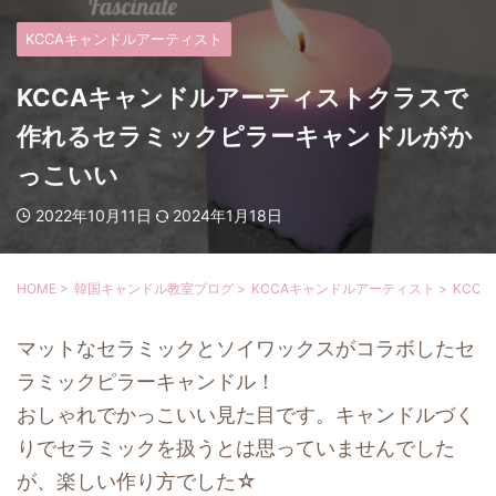
KCCAキャンドルアーティスト
KCCAキャンドルアーティストクラスで
作れるセラミックピラーキャンドルがか
っこいい
2022年10月11日
2024年1月18日
HOME
>
韓国キャンドル教室ブログ
>
KCCAキャンドルアーティスト
>
KCC
マットなセラミックとソイワックスがコラボしたセ
ラミックピラーキャンドル！
おしゃれでかっこいい見た目です。キャンドルづく
りでセラミックを扱うとは思っていませんでした
が、楽しい作り方でした☆