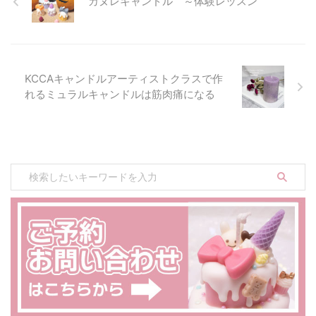
カヌレキャンドル ～体験レッスン
ースです。 幻想的で美しいスカ
イジェルキャンドルやカービング
キャンドルが作れます◎ ファシ
ネイトでは2022年秋頃レッスン
スタート予定です。 ▶詳細はこ
ちら KC ...
KCCAキャンドルアーティストクラスで作
れるミュラルキャンドルは筋肉痛になる