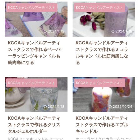
KCCAキャンドルアーティスト
KCCAキャンドルアーティスト
2024/1/18
2024/1/18
KCCAキャンドルアーティ
KCCAキャンドルアーティ
ストクラスで作れるペーパ
ストクラスで作れるミュラ
ーラッピングキャンドルも
ルキャンドルは筋肉痛にな
筋肉痛になる
る
三角形に折りたたんで作るペーパ
繊細に柄が浮き出るミュラルキャ
ーラッピングキャンドル☆ ポイ
ンドル。 ちょっとヴィンテージ
ントは ①マーブルカラーのつく
な雰囲気に仕上げてみました☆
KCCAキャンドルアーティスト
KCCAキャンドルアーティスト
りかた ②立体三角形のつくりか
個人的にKCCAキャンドルアーテ
た ③タッセルのつくりかた 難し
ィストクラスの作品で難しかった
い作品ですが、出来上がりは可愛
キャンドル上位に入ります(;^_^A
2024/1/18
2022/10/24
いです◎
そしてこれを作ると右腕が筋肉痛
♡┈┈┈┈┈┈┈┈┈┈┈┈┈
になります。
KCCAキャンドルアーティ
KCCAキャンドルアーティ
技術に特化しているKCCAキャン
♡┈┈┈┈┈┈┈┈┈┈┈┈┈
ストクラスで作れるクリス
ストクラスで作れるエブル
ドルアーティストクラスは、日本
技術に特化しているKCCAキャン
タルジェルホルダー
キャンドル
で人気のKCCAアロマキャンドル
ドルアーティストクラスは、日本
マスタークラスのレベルアップコ
で人気のKCCAアロマキャンドル
KCCAアロマキャンドルアーティ
オーロラのようにカラーをつけて