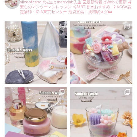
sliceofcandle先生とmerrylab先生
💻最新情報はWebで更新
🍒
安心のマンツーマンレッスン
🫧MBTI香水おすすめ
.
🕯️ KCCA認
定講師・ICIA東京センター
池袋直結！成増駅スグ🚃