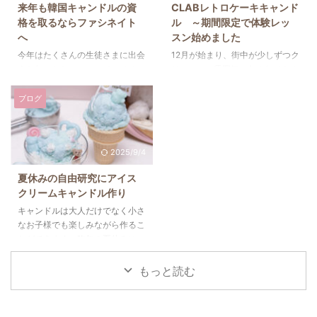
来年も韓国キャンドルの資
CLABレトロケーキキャンド
ある年なんだそうですよ～。なん
ています。私は全色セットで購入
格を取るならファシネイト
ル ～期間限定で体験レッ
だか期待しちゃいますよね。とは
しましたが、容量が多く4年近く
へ
スン始めました
いえ、待っているだけではなく、
経った今でもまだ使い切れていま
午（うま）のように行動してまっ
せん。それほどコスパの良いキャ
今年はたくさんの生徒さまに出会
12月が始まり、街中が少しずつク
すぐ突き進まないといけませんね
ンドル染料です。ですが、キャン
えた年でした。 ファシネイトを
リスマスの雰囲気に包まれてきま
☆ 私は数年前に受講してからそ
ドル教室を運営している立場とし
選んでいただき、本当にありがと
した☆私はこの時期になると生ク
のままにしていた「CLABレト ...
ては、染料切れは絶対に避けたい
うございました！生徒さまならび
リームたっぷりのケーキを食べな
ブログ
ところ。 ...
に、キャンドル制作でお声がけし
がら、ゆらゆら揺れるキャンドル
てくださりました企業さまには大
の炎を眺めて心を温めています。
変感謝しております。 2025年を
そんなある日、数年前に資格を取
2025/9/4
振り返ってみると、やはり「時間
ったCLABレトロケーキキャンド
が経っても固まらないアイスクリ
ルのことを思い出して、久しぶり
夏休みの自由研究にアイス
ームキャンドル」のレッスンが人
にクリームを作って絞ってみまし
クリームキャンドル作り
気でした。キャンドル作りが初め
た。 レトロケーキキャンドルの
てだった方も今ではワークショッ
クリームはなめらかさが特徴的で
キャンドルは大人だけでなく小さ
プで大活躍されていて本当に嬉し
あらためて感動！ ベーキングキ
なお子様でも楽しみながら作るこ
い限りです。動画レッスンや「固
ャンドルでもクリーム絞りをして
とができます。昨年の夏休みに
まらないクリームキャンドル」の
いますが、その配合とは違ってこ
は、6歳の女の子とお母様が自由
レシピも公開しておりますので、
ちらはなめらかさが長く続くので
研究の作品作りにいらしてくださ
もっと読む
みなさまの活動に貢献できた ...
す。そのため、焦ることなく ...
いました。完成したキャンドルは
大人では思いつかないようなユニ
ークなデザインで、その発想力に