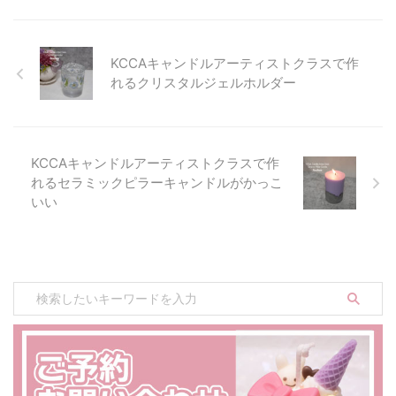
とても驚かされたのを覚えていま
す。そして先日、1年ぶりにお二
人と再会することができました
～！ 今年はKCCAのコースレッス
KCCAキャンドルアーティストクラスで作
ンで作れるアイスクリームキャン
れるクリスタルジェルホルダー
ドルに挑戦。ワックスを着色して
クリーム状にし、アイスディッシ
ャーですくって出します。さらに
クリームを絞って可愛くデコレー
KCCAキャンドルアーティストクラスで作
...
れるセラミックピラーキャンドルがかっこ
いい