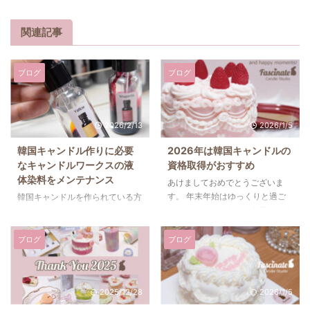
関連記事
ブログ
ブログ
2026/2/13
2026/1/5
韓国キャンドル作りに必要
2026年は韓国キャンドルの
なキャンドルワークスの液
資格取得がおすすめ
体染料をメンテナンス
あけましておめでとうございま
す。 年末年始はゆっくりと過ご
韓国キャンドルを作られている方
せましたでしょうか？今日から仕
にはおなじみの「キャンドルワー
事始めの方が多いと思いますが、
クス（Candleworks）」。 ※今は
体調を崩されないようにお気を付
Chromaworksに名称変更 韓国キ
ブログ
ブログ
けください。 さて、2026年は干
ャンドル用の液体染料といえば、
支の組み合わせで60年に1度の
発色の美しさと使いやすさで人気
「丙午（ひのえうま）」。丙午の
のアイテムです。ワックスに溶か
2025/12/28
2026/1/5
年は新しい挑戦に光が当たった
すだけで簡単に着色できるため、
り、幸運が駆け込んでくる勢いの
キャンドル教室でも非常に重宝し