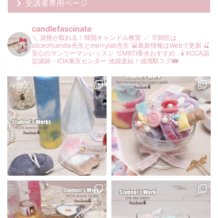
受講者専用ページ
candlefascinate
＼ 資格が取れる！韓国キャンドル教室 ／
🐰師匠は
sliceofcandle先生とmerrylab先生
💻最新情報はWebで更新
🍒
安心のマンツーマンレッスン
🫧MBTI香水おすすめ
.
🕯️ KCCA認
定講師・ICIA東京センター
池袋直結！成増駅スグ🚃