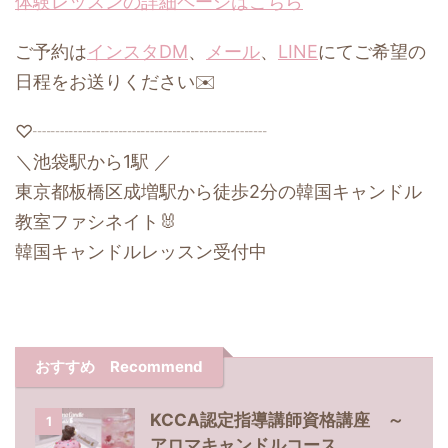
体験レッスンの詳細ページはこちら
ご予約は
インスタDM
、
メール
、
LINE
にてご希望の
日程をお送りください✉️
♡┈┈┈┈┈┈┈┈┈┈┈┈┈
＼池袋駅から1駅 ／
東京都板橋区成増駅から徒歩2分の韓国キャンドル
教室ファシネイト🐰
韓国キャンドルレッスン受付中
おすすめ Recommend
KCCA認定指導講師資格講座 ～
1
アロマキャンドルコース