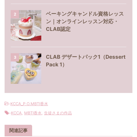
ベーキングキャンドル資格レッス
2
ン｜オンラインレッスン対応・
CLAB認定
CLAB デザートパック1（Dessert
3
Pack 1）
-
KCCA_P.O.MBTI香水
-
KCCA
,
MBTI香水
,
生徒さまの作品
関連記事