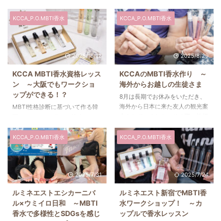
KCCA_P.O.MBTI香水
KCCA_P.O.MBTI香水
2025/10/12
2025/8/29
KCCA MBTI香水資格レッス
KCCAのMBTI香水作り ～
ン ～大阪でもワークショ
海外からお越しの生徒さま
ップができる！？
8月は長期でお休みをいただき、
海外から日本に来た友人の観光案
MBTI性格診断に基づいて作る韓
内をしていました。その際、旅行
国キャンドルクラフト協会
の思い出になればと思いKCCAの
（KCCA）の「KCCA
MBTI香水作りを体験してもらっ
P.O.MBTI（Perfume of MBTI）
KCCA_P.O.MBTI香水
KCCA_P.O.MBTI香水
たのですが、とても面白いと感動
香水ステアリングクラス」は、ワ
していただけました。MBTI性格
ークショップでの需要が多い割に
診断に基づいた香水を作れること
開催している方が少ないブルーオ
2025/7/31
2025/7/24
や、好きな色に調色できる楽しさ
ーシャンなレッスンです。 今回
があります。旅行中の特別な思い
は大阪からいらした生徒様が
ルミネエストエシカーニバ
ルミネエスト新宿でMBTI香
出として形に残るのはもちろん、
MBTI香水とオーロラディフュー
ル×ウミイロ日和 ～MBTI
水ワークショップ！ ～カ
香りを身にまとえばそのときの記
ザーのレッスンを受けてください
香水で多様性とSDGsを感じ
ップルで香水レッスン
憶がよみがえるのも素敵ですよね
ました。前半の座学ではMBTIに