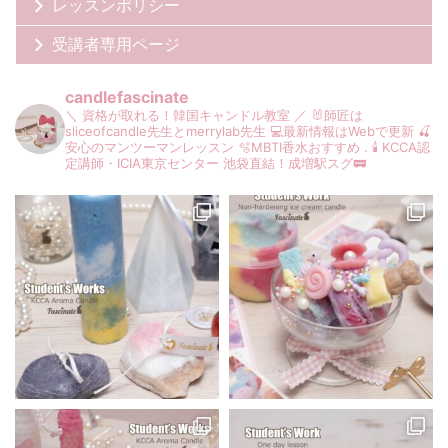
レッスンポリシー
受講者専用ページ
candlefascinate
＼ 資格が取れる！韓国キャンドル教室 ／
🐰師匠は
sliceofcandle先生とmerrylab先生
💻最新情報はWebで更新
🍒
安心のマンツーマンレッスン
🫧MBTI香水おすすめ
.
🕯️ KCCA認
定講師・ICIA東京センター
池袋直結！成増駅スグ🚃