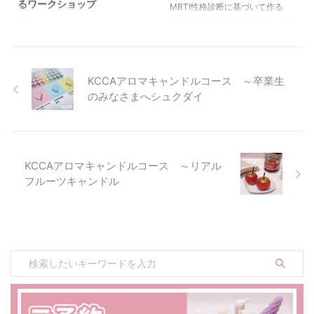
るワークショップ
☆ 香水作りの資格があると、簡
ついて学ぶのですが、簡単な性格
MBTI性格診断に基づいて作る
単なワークショップができるよう
診断テストをした結果、ばっちり
「KCCA P.O.MBTI（Perfume of
「ルミネエストエシカーニバル×
になるのでとてもおすすめです。
生徒様のMBTIと一致して盛り上
MBTI）香水ステアリングクラ
ウミイロ日和」が無事に終了しま
香りの組み合わせ方や調色 ...
がりました☆MBTI性格診断は絶
ス」。こちらは、韓国キャンドル
した。 “エシカル”をテーマに環境
対にあなたはこ ...
クラフト協会（KCCA）の認定指
や人にやさしいワークショップが
導講師資格が取得できる新しいレ
多数行われ、体験を通して新たな
KCCAアロマキャンドルコース ～卒業生
ッスンです。 今回は、カップル
発見や学びを感じていただけたの
のみなさまへシュクダイ
で香水作りのレッスンにご参加い
ではないかと思います。たとえ
ただきました。まずは座学でお互
ば、シーグラスやロスフラワー
いのMBTIタイプについて理解を
（廃棄予定の花材）を使ったアク
深め、それぞれの性格に紐づいた
セサリー作りなど、身近にある自
香りを確認。最後は自分のMBTI
然素材や不要になったものに新し
KCCAアロマキャンドルコース ～リアル
に合う香りを組み合わせて世界に
い命を吹き込むような体験は感動
フルーツキャンドル
ひとつだけのオリジナル香水を制
しますね！ 私は今回、「MBTI香
作していただきました。とても仲
水で多様性体験」というワークシ
良しなおふたりで、終始ほっこり
ョップで参加させていただきまし
す ...
た。MBTI（性格診断）に基づい
て自分のタイプを知り、そ ...