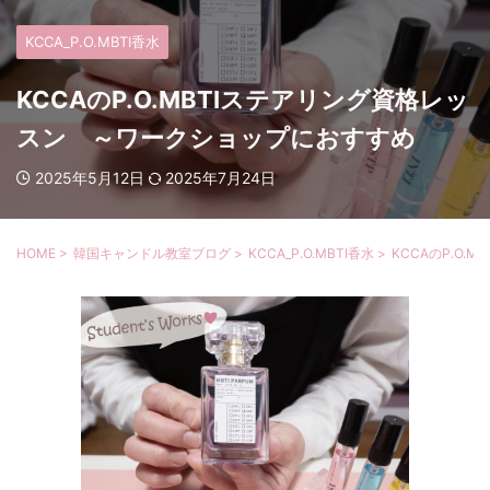
KCCA_P.O.MBTI香水
KCCAのP.O.MBTIステアリング資格レッ
スン ～ワークショップにおすすめ
2025年5月12日
2025年7月24日
HOME
>
韓国キャンドル教室ブログ
>
KCCA_P.O.MBTI香水
>
KCCAのP.O